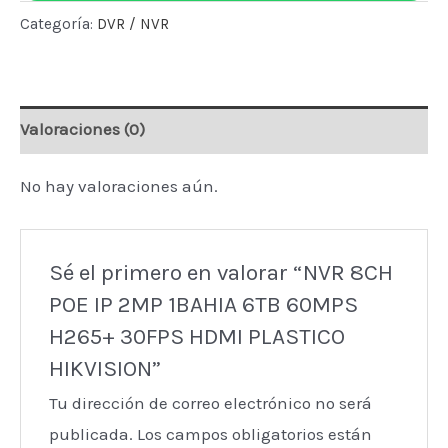
IP
Categoría:
DVR / NVR
2MP
1BAHIA
6TB
Valoraciones (0)
60MPS
H265+
No hay valoraciones aún.
30FPS
HDMI
PLASTICO
Sé el primero en valorar “NVR 8CH
HIKVISION
POE IP 2MP 1BAHIA 6TB 60MPS
cantidad
H265+ 30FPS HDMI PLASTICO
HIKVISION”
Tu dirección de correo electrónico no será
publicada.
Los campos obligatorios están