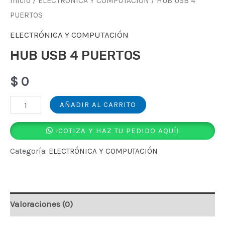
Inicio
/
ELECTRÓNICA Y COMPUTACIÓN
/ HUB USB 4
PUERTOS
ELECTRÓNICA Y COMPUTACIÓN
HUB USB 4 PUERTOS
$
0
HUB
AÑADIR AL CARRITO
USB
¡COTIZA Y HAZ TU PEDIDO AQUÍ!
4
PUERTOS
Categoría:
ELECTRÓNICA Y COMPUTACIÓN
cantidad
Valoraciones (0)