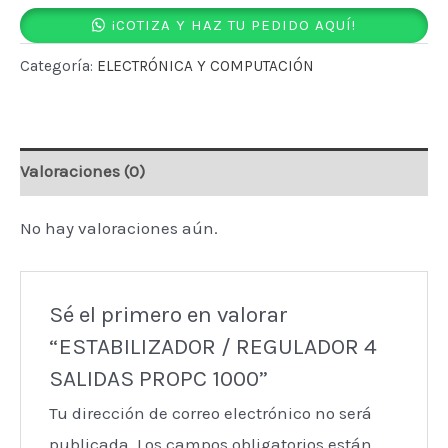
/
¡COTIZA Y HAZ TU PEDIDO AQUÍ!
REGULADOR
4
Categoría:
ELECTRÓNICA Y COMPUTACIÓN
SALIDAS
PROPC
1000
Valoraciones (0)
cantidad
No hay valoraciones aún.
Sé el primero en valorar
“ESTABILIZADOR / REGULADOR 4
SALIDAS PROPC 1000”
Tu dirección de correo electrónico no será
publicada.
Los campos obligatorios están