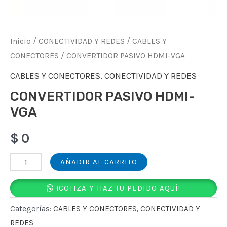
Inicio
/
CONECTIVIDAD Y REDES
/
CABLES Y
CONECTORES
/ CONVERTIDOR PASIVO HDMI-VGA
CABLES Y CONECTORES
,
CONECTIVIDAD Y REDES
CONVERTIDOR PASIVO HDMI-
VGA
$
0
CONVERTIDOR
AÑADIR AL CARRITO
PASIVO
¡COTIZA Y HAZ TU PEDIDO AQUÍ!
HDMI-
VGA
Categorías:
CABLES Y CONECTORES
,
CONECTIVIDAD Y
cantidad
REDES