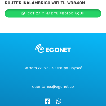
ROUTER INALÁMBRICO WIFI TL-WR840N
¡COTIZA Y HAZ TU PEDIDO AQUÍ!
Carrera 23 No 24-0Paipa Boyacá
cuentanos@egonet.co