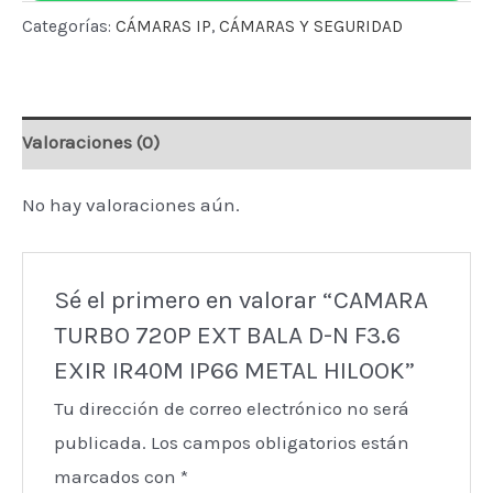
EXT
Categorías:
CÁMARAS IP
,
CÁMARAS Y SEGURIDAD
BALA
D-
N
Valoraciones (0)
F3.6
EXIR
No hay valoraciones aún.
IR40M
IP66
METAL
Sé el primero en valorar “CAMARA
HILOOK
TURBO 720P EXT BALA D-N F3.6
cantidad
EXIR IR40M IP66 METAL HILOOK”
Tu dirección de correo electrónico no será
publicada.
Los campos obligatorios están
marcados con
*