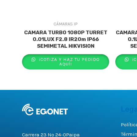
CÁMARAS IP
CAMARA TURBO 1080P TURRET
CAMARA
0.01LUX F2.8 IR20m IP66
0.1
SEMIMETAL HIKVISION
SE
¡COTIZA Y HAZ TU PEDIDO
¡C
AQUÍ!
Lega
Políti
Términ
Carrera 23 No 24-0Paipa