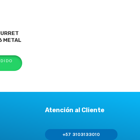
TURRET
66 METAL
EDIDO
Atención al Cliente
+57 3103133010