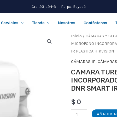
Cra. 23 #24-3 Paipa, Boyacá
Servicios
Tienda
Nosotros
Contáctenos
Inicio
/
CÁMARAS Y SEG
MICROFONO INCORPORADO
IR PLASTICA HIKVISION
CÁMARAS IP
,
CÁMARAS
CAMARA TURB
INCORPORADO 
DNR SMART IR
$
0
CAMARA
AÑADIR A