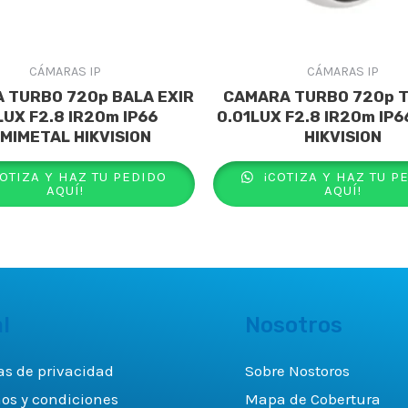
CÁMARAS IP
CÁMARAS IP
 TURBO 720p BALA EXIR
CAMARA TURBO 720p 
LUX F2.8 IR20m IP66
0.01LUX F2.8 IR20m IP
MIMETAL HIKVISION
HIKVISION
OTIZA Y HAZ TU PEDIDO
¡COTIZA Y HAZ TU P
AQUÍ!
AQUÍ!
l
Nosotros
cas de privacidad
Sobre Nostoros
os y condiciones
Mapa de Cobertura