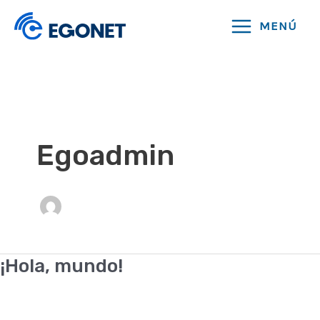
Ir
MENÚ
al
MAIN
contenido
MENU
Egoadmin
¡Hola, mundo!